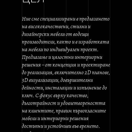
Ние сме специализирани в предлагането
на висококачествени, стилни и
дизайнерски мебели от водещи
производители, както и в изработката
на мебели по индивидуален проект.
Предлагаме и цялостни интериорни
решения – от концепция и проектиране
до реализация, включително 2D планове,
3D визуализации, довършителни
дейности, инсталации и изпълнение до
ключ. С фокус върху качество,
дълготрайност и удовлетвореността
на клиентите, правим първокласните
мебели и интериорни решения
достъпни и устойчиви във времето.