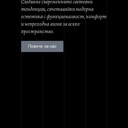
Следваме съвременните световни
тенденции, съчетавайки модерна
естетика с функционалност, комфорт
и непреходна визия за всяко
пространство.
Повече за нас