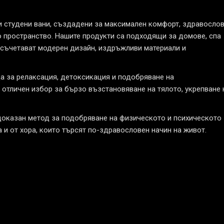
 студени вани, създадени за максимален комфорт, здравосло
 пространство. Нашите продукти са подходящи за домове, спа
то съчетават модерен дизайн, издръжливи материали и
а за релаксация, детоксикация и подобряване на
отличен избор за бързо възстановяване на тялото, укрепване 
доказан метод за подобряване на физическото и психическото
а и от хора, които търсят по-здравословен начин на живот.